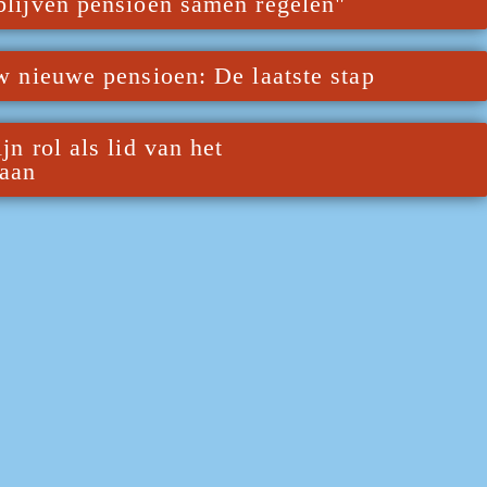
blijven pensioen samen regelen" 
w nieuwe pensioen: De laatste stap
n rol als lid van het 
gaan